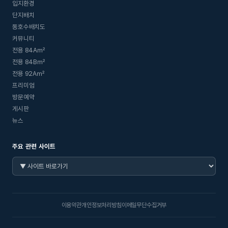
입지환경
단지배치
동호수배치도
커뮤니티
전용 84A㎡
전용 84B㎡
전용 92A㎡
프리미엄
방문예약
게시판
뉴스
주요 관련 사이트
이용약관
개인정보처리방침
이메일무단수집거부